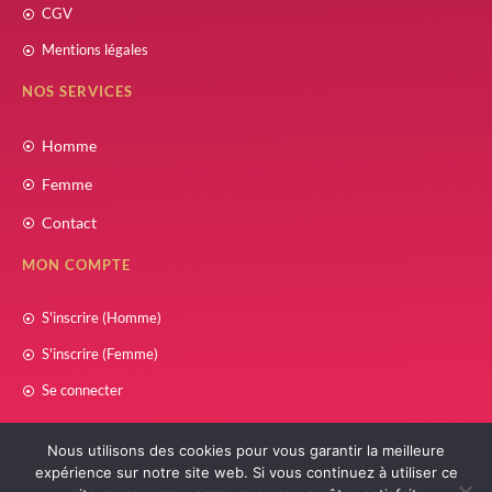
CGV
Mentions légales
NOS SERVICES
Homme
Femme
Contact
MON COMPTE
S'inscrire (Homme)
S'inscrire (Femme)
Se connecter
Nous utilisons des cookies pour vous garantir la meilleure
expérience sur notre site web. Si vous continuez à utiliser ce
© COPYRIGHT 2021 – 2025
ZAWAJ SOUNNAH
| RÉALISÉ PAR
W
INSIDE CONCEPT