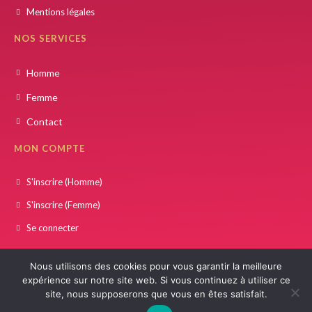
Mentions légales
NOS SERVICES
Homme
Femme
Contact
MON COMPTE
S'inscrire (Homme)
S'inscrire (Femme)
Se connecter
Nous utilisons des cookies pour vous garantir la meilleure
expérience sur notre site web. Si vous continuez à utiliser ce
© COPYRIGHT 2021 – 2025
ZAWAJ SOUNNAH
| RÉALISÉ PAR
W
INSIDE CONCEPT
site, nous supposerons que vous en êtes satisfait.