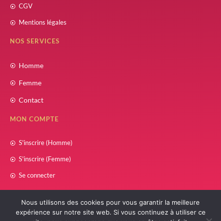
CGV
Mentions légales
NOS SERVICES
Homme
Femme
Contact
MON COMPTE
S'inscrire (Homme)
S'inscrire (Femme)
Se connecter
Nous utilisons des cookies pour vous garantir la meilleure
expérience sur notre site web. Si vous continuez à utiliser ce
© COPYRIGHT 2021 – 2025
ZAWAJ SOUNNAH
| RÉALISÉ PAR
W
INSIDE CONCEPT