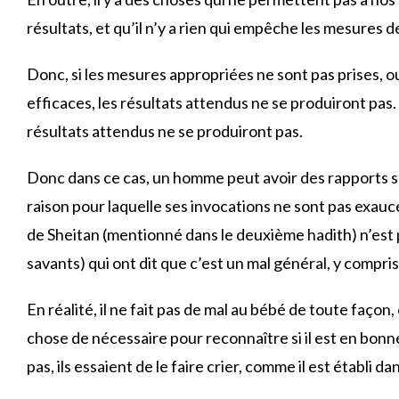
résultats, et qu’il n’y a rien qui empêche les mesures 
Donc, si les mesures appropriées ne sont pas prises, ou 
efficaces, les résultats attendus ne se produiront pas
résultats attendus ne se produiront pas.
Donc dans ce cas, un homme peut avoir des rapports se
raison pour laquelle ses invocations ne sont pas exaucé
de Sheitan (mentionné dans le deuxième hadith) n’est pa
savants) qui ont dit que c’est un mal général, y compris
En réalité, il ne fait pas de mal au bébé de toute façon,
chose de nécessaire pour reconnaître si il est en bonn
pas, ils essaient de le faire crier, comme il est établi 