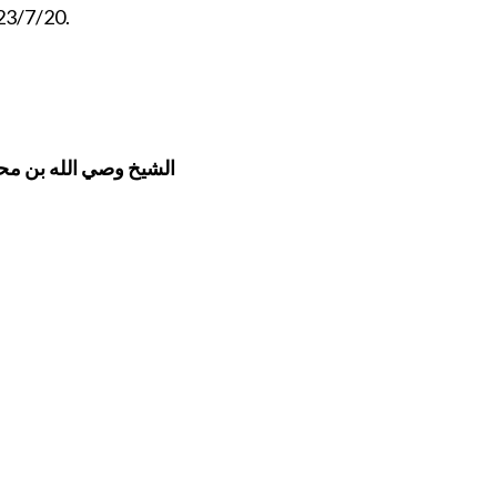
23/7/20.
bn Mohamed ‘Abbas – الشيخ وصي الله بن محمد عباس