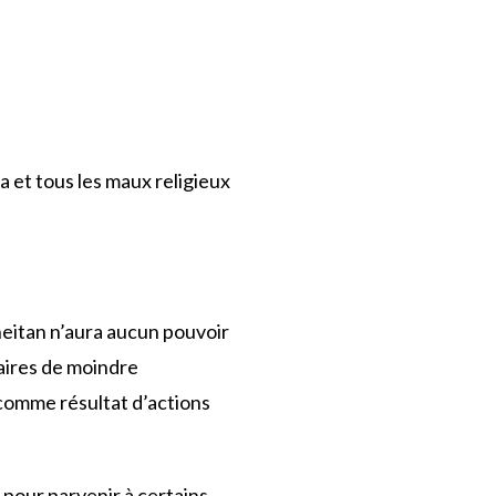
a et tous les maux religieux
Sheitan n’aura aucun pouvoir
faires de moindre
 comme résultat d’actions
 pour parvenir à certains