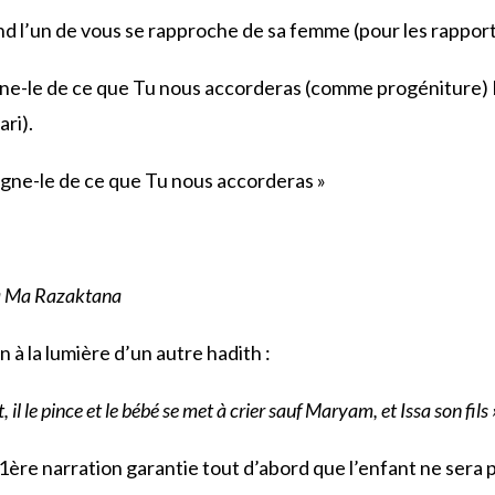
’un de vous se rapproche de sa femme (pour les rapports
oigne-le de ce que Tu nous accorderas (comme progéniture) E
ari).
loigne-le de ce que Tu nous accorderas »
na Ma Razaktana
 la lumière d’un autre hadith :
il le pince et le bébé se met à crier sauf Maryam, et Issa son fils 
ère narration garantie tout d’abord que l’enfant ne sera pa