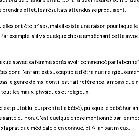
de prendre effet, les résultats attendus se produisent.
elles ont été prises, mais il existe une raison pour laquelle
. Par exemple, s’il y a quelque chose empêchant cette invoc
xuels avec sa femme après avoir commencé par la bonne in
es donc l’enfant est susceptible d’être nuit religieusement
s le genre de mal dont il est fait référence, à moins que n
 tous les maux, physiques et religieux.
 c’est plutôt lui qui profite (le bébé), puisque le bébé hurla
e santé ou non. C’est quelque chose mentionné par les méde
dans la pratique médicale bien connue, et Allah sait mieux.