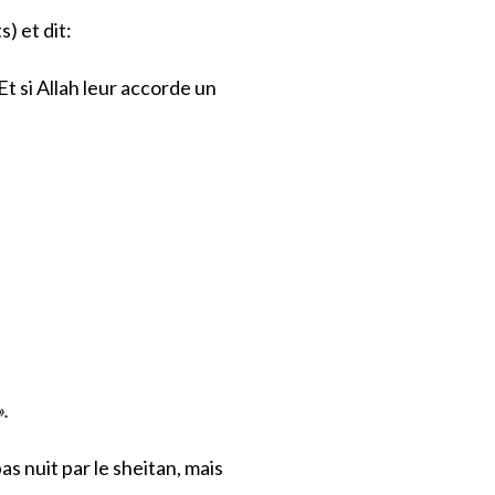
) et dit:
t si Allah leur accorde un
».
s nuit par le sheitan, mais