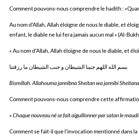
Comment pouvons-nous comprendre le hadith : «Quand l
Au nom d’Allah, Allah éloigne de nous le diable, et él
enfant, le diable ne lui fera jamais aucun mal » (Al-Bukh
« Au nom d’Allah, Allah éloigne de nous le diable, et é
بسم الله اللهم جنبنا الشيطان و جنب الشيطان ما رزقتنا
Bismillah. Allahouma jannibna Sheitan wa jannibi Sheita
Comment pouvons-nous comprendre cette affirmation à
« Chaque nouveau né se fait aiguillonner par satan le maudit, 
Comment se fait-il que l’invocation mentionné dans la 1