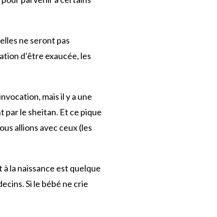
 elles ne seront pas
ation d’être exaucée, les
vocation, mais il y a une
 par le sheitan. Et ce pique
ous allions avec ceux (les
nt à la naissance est quelque
cins. Si le bébé ne crie