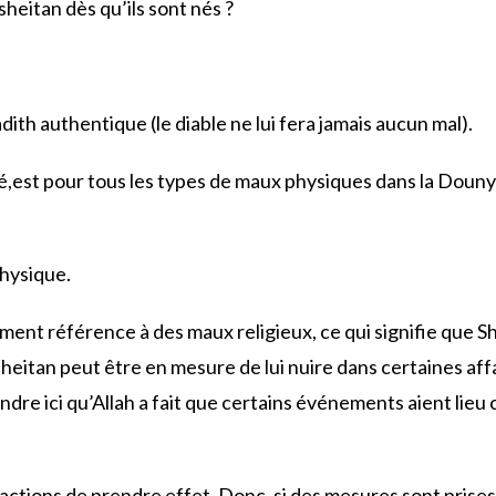
sheitan dès qu’ils sont nés ?
ith authentique (le diable ne lui fera jamais aucun mal).
rlé,est pour tous les types de maux physiques dans la Douny
physique.
ement référence à des maux religieux, ce qui signifie que 
e sheitan peut être en mesure de lui nuire dans certaines af
dre ici qu’Allah a fait que certains événements aient lieu
 actions de prendre effet. Donc, si des mesures sont prises