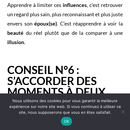
Apprendre à limiter ces
influences
, c’est retrouver
un regard plus sain, plus reconnaissant et plus juste
envers son
époux(se)
. C’est réapprendre à voir la
beauté
du réel plutôt que de la comparer à une
illusion
.
CONSEIL N°6 :
S’ACCORDER DES
MOMENTS À DEUX
Nous utilisons des cookies pour vous garantir la meilleure
expérience sur notre site web. Si vous continuez à utiliser ce
La
perte d’attirance
pour son
époux(se)
ne vient
site, nous supposerons que vous en êtes satisfait.
pas toujours d’un
manque d’amour
. Elle peut aussi
OK
s’installer doucement quand on ne prend plus