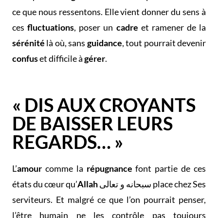
ce que nous ressentons. Elle vient donner du sens à
ces
fluctuations
, poser un
cadre
et ramener de la
sérénité
là où, sans
guidance
, tout pourrait devenir
confus
et difficile à
gérer
.
« DIS AUX CROYANTS
DE BAISSER LEURS
REGARDS… »
L’
amour
comme la
répugnance
font partie de ces
états du cœur qu’
Allah
سبحانه و تعالى place chez Ses
serviteurs. Et malgré ce que l’on pourrait penser,
l’être humain ne les contrôle pas toujours