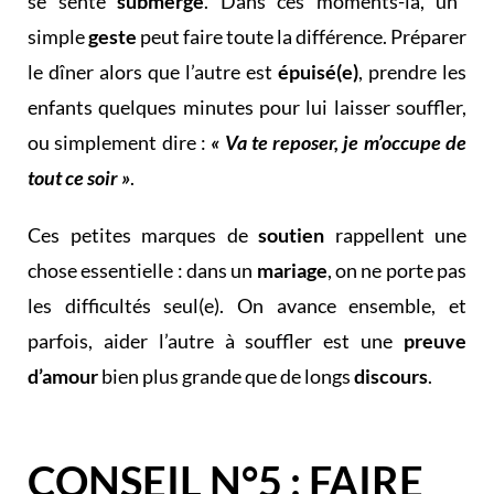
se sente
submergé
. Dans ces moments-là, un
simple
geste
peut faire toute la différence. Préparer
le dîner alors que l’autre est
épuisé(e)
, prendre les
enfants quelques minutes pour lui laisser souffler,
ou simplement dire :
« Va te reposer, je m’occupe de
tout ce soir »
.
Ces petites marques de
soutien
rappellent une
chose essentielle : dans un
mariage
, on ne porte pas
les difficultés seul(e). On avance ensemble, et
parfois, aider l’autre à souffler est une
preuve
d’amour
bien plus grande que de longs
discours
.
CONSEIL N°5 : FAIRE