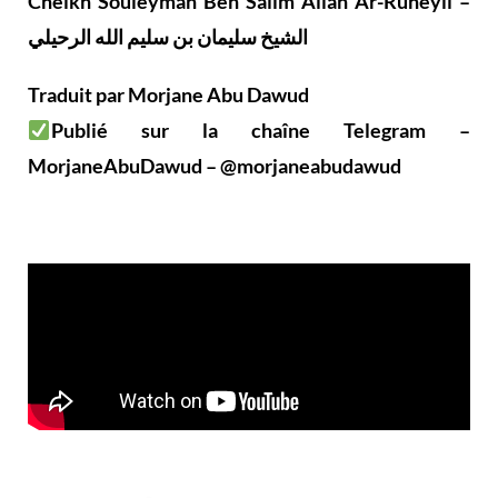
Cheikh Souleyman Ben Salîm Allâh Ar-Ruheylî –
الشيخ سليمان بن سليم الله الرحيلي
Traduit par Morjane Abu Dawud
Publié sur la chaîne Telegram –
MorjaneAbuDawud – @morjaneabudawud