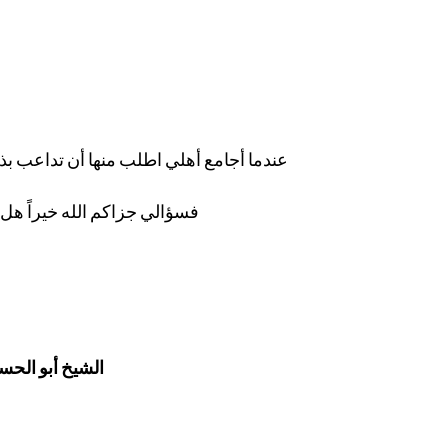
عندما أجامع أهلي اطلب منها أن تداعب بذره
فسؤالي جزاكم الله خيراً هل عندما تفعل ذلك لابأس به أم أن حكمه كحكم العادة السرية ؟
الشيخ أبو الح