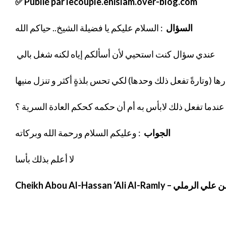
✅ Publié par lecouple.enislam.over-blog.com
السؤال
: السلام عليكم يا فضيلة الشيخ.. حياكم الله
عندي سؤال كنت استحيي لأن أسألكم إياه لكنه شغل بالي
ا (وتارةً تفعل ذلك وحدها) لكي تحس بلذةٍ أكثر و تنزل منيها
الجواب
: وعليكم السلام ورحمة الله وبركاته
لا أعلم بذلك بأسا
Cheikh Abou Al-Hassan ‘Ali Al-Ramly –
سن علي الرملي