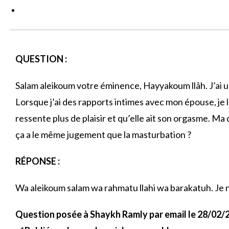
QUESTION :
Salam aleikoum votre éminence, Hayyakoum llâh. J’ai une
Lorsque j’ai des rapports intimes avec mon épouse, je lu
ressente plus de plaisir et qu’elle ait son orgasme. Ma
ça a le même jugement que la masturbation ?
RÉPONSE :
Wa aleikoum salam wa rahmatu llahi wa barakatuh. Je n
Question posée à Shaykh Ramly par email le 28/02/