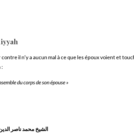
miyyah
ar contre il n’y a aucun mal à ce que les époux voient et touc
 :
’ensemble du corps de son épouse »
الشيخ محمد ناصر الدين ا