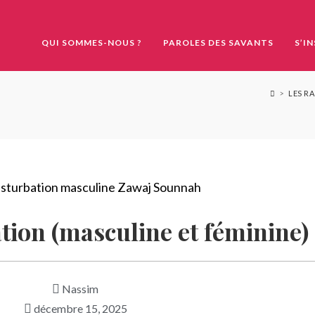
QUI SOMMES-NOUS ?
PAROLES DES SAVANTS
S’I
>
LES R
tion (masculine et féminine)
Nassim
décembre 15, 2025