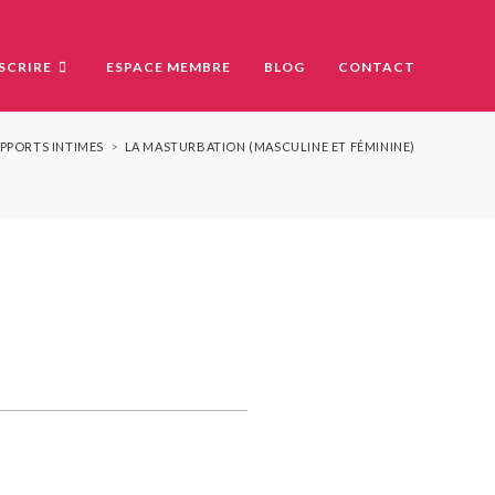
NSCRIRE
ESPACE MEMBRE
BLOG
CONTACT
APPORTS INTIMES
>
LA MASTURBATION (MASCULINE ET FÉMININE)