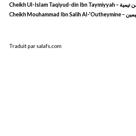
Cheikh Ul-Islam Taqiyud-din Ibn Taymiyyah –
ن تيمية
Cheikh Mouhammad Ibn Salih Al-’Outheymine –
يمين
Traduit par salafs.com