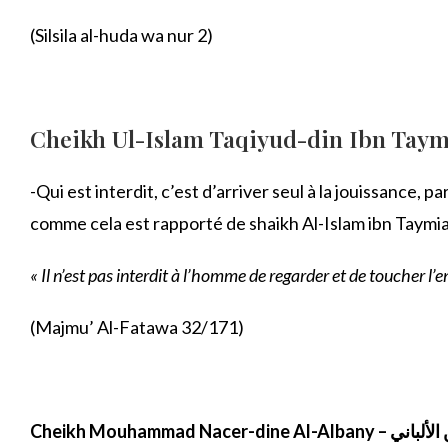
(Silsila al-huda wa nur 2)
Cheikh Ul-Islam Taqiyud-din Ibn Tay
-Qui est interdit, c’est d’arriver seul à la jouissance, p
comme cela est rapporté de shaikh Al-Islam ibn Taymia
« Il n’est pas interdit à l’homme de regarder et de toucher l
(Majmu’ Al-Fatawa 32/171)
Cheikh Mouhammad Nacer-dine Al-Albany –
لألباني