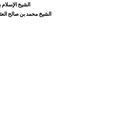
الشيخ الإسلام ب
الشيخ محمد بن صالح العث