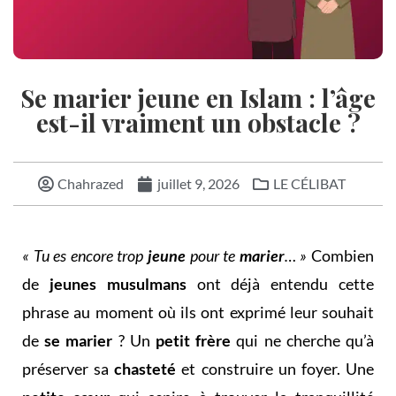
Se marier jeune en Islam : l’âge
est-il vraiment un obstacle ?
Chahrazed
juillet 9, 2026
LE CÉLIBAT
« Tu es encore trop
jeune
pour te
marier
… »
Combien
de
jeunes musulmans
ont déjà entendu cette
phrase au moment où ils ont exprimé leur souhait
de
se marier
? Un
petit frère
qui ne cherche qu’à
préserver sa
chasteté
et construire un foyer. Une