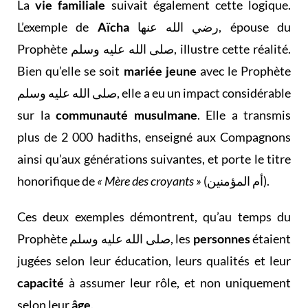
La
vie familiale
suivait également cette logique.
L’exemple de
Aïcha
رضي الله عنها, épouse du
Prophète صلى الله عليه وسلم, illustre cette réalité.
Bien qu’elle se soit
mariée jeune
avec le Prophète
صلى الله عليه وسلم, elle a eu un impact considérable
sur la
communauté musulmane
. Elle a transmis
plus de 2 000 hadiths, enseigné aux Compagnons
ainsi qu’aux générations suivantes, et porte le titre
honorifique de
« Mère des croyants »
(أم المؤمنين).
Ces deux exemples démontrent, qu’au temps du
Prophète صلى الله عليه وسلم, les
personnes
étaient
jugées selon leur éducation, leurs qualités et leur
capacité
à assumer leur rôle, et non uniquement
selon leur
âge
.